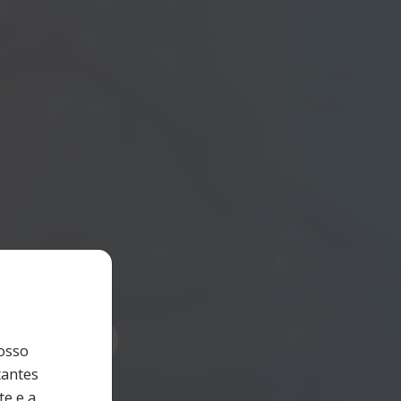
acto
osso
tantes
e e a