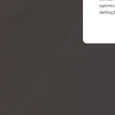
optimiz
definiç