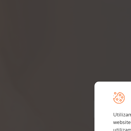
Ent
Utiliza
website
utiliza