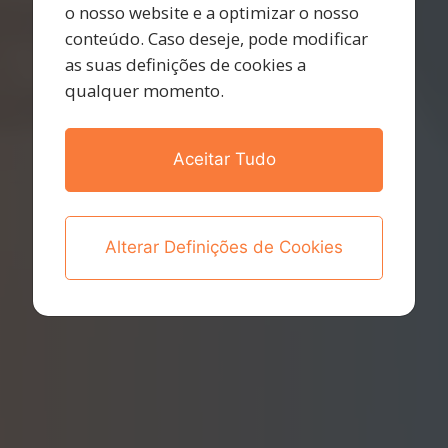
o nosso website e a optimizar o nosso
conteúdo. Caso deseje, pode modificar
as suas definições de cookies a
qualquer momento.
Aceitar Tudo
Soluções
Tailor Made
Desenvolvemos soluções à medida de cada projeto.
Alterar Definições de Cookies
O nosso objetivo é superar as expetativas.