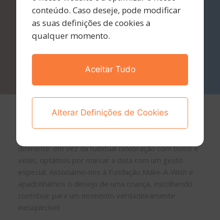
conteúdo. Caso deseje, pode modificar
as suas definições de cookies a
qualquer momento.
Aceitar Tudo
Alterar Definições de Cookies
Em fevereiro deste ano, a Integer celebrou o seu
aniversário de forma única. Decidimos fazer algo
diferente: em vez da habitual celebração com bolos e
velas, optámos por marcar a data com um gesto
especial. Associámo-nos à Fundação Make-A-Wish e
apadrinhámos o desejo de uma criança, escolhendo
contribuir para um momento verdadeiramente
inesquecível.