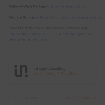
Make-A-Wish Portugal
:
https://makeawish.pt/
Montra Solidária
:
https://montrasolidaria.makeawish.pt/
Podes ler mais sobre a história do Francisco aqui:
https://makeawish.pt/desejos/o-francisco-gostava-
de-ir-a-disneyland-paris/
Integer Consulting
We Are Doing IT Together
Navegação
⟵ Artigo Anterior
Próximo Artigo ⟶