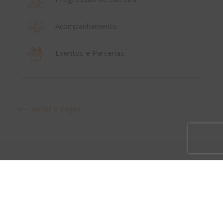
Acompanhamento
Eventos e Parcerias
⟵ Voltar a Vagas
Vagas mais recentes em
Others