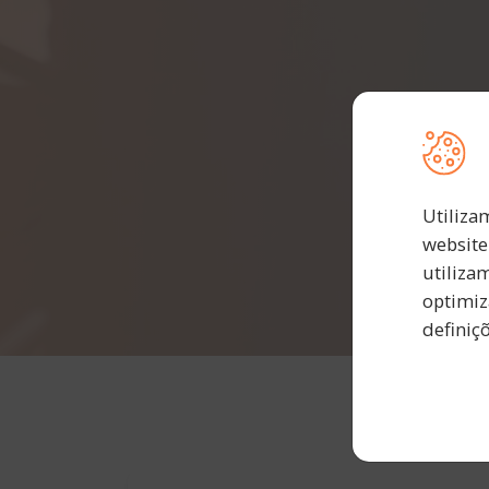
Utiliza
website
utiliza
optimiz
definiç