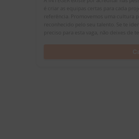
A INTEGER existe por acreditar nas pess
é criar as equipas certas para cada pr
referência. Promovemos uma cultura par
reconhecido pelo seu talento. Se te iden
preciso para esta vaga, não deixes de t
C