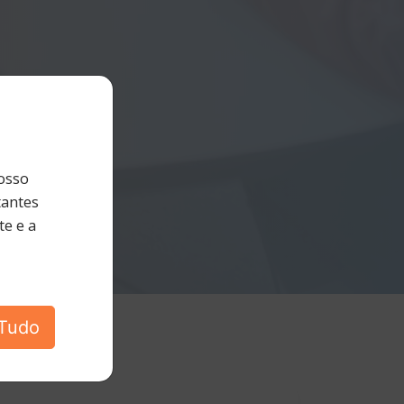
osso
tantes
e e a
 Tudo