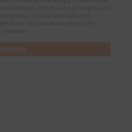
oas, no talento e na tecnologia. A nossa missão
ojeto tecnológico, abrindo portas em empresas de
ticipativa e inclusiva, onde cada um é
tificas com isto e sentes que tens o que é
e candidatar.
andidatar