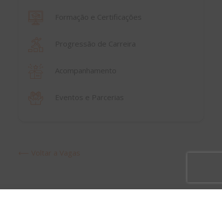
Formação e Certificações
Progressão de Carreira
Acompanhamento
Eventos e Parcerias
⟵ Voltar a Vagas
Vagas mais recentes em
Others