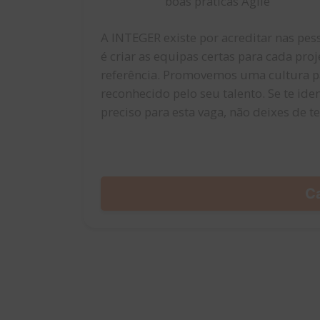
boas práticas Agile
A INTEGER existe por acreditar nas pess
é criar as equipas certas para cada pr
referência. Promovemos uma cultura par
reconhecido pelo seu talento. Se te iden
preciso para esta vaga, não deixes de t
C