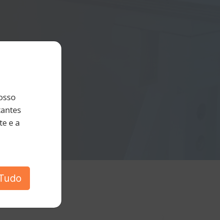
osso
tantes
e e a
 Tudo