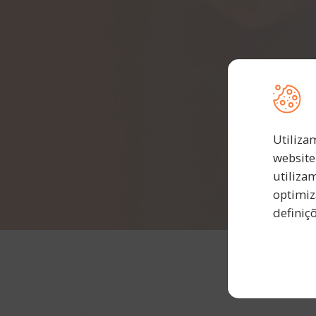
Utiliza
website
utiliza
optimiz
definiç