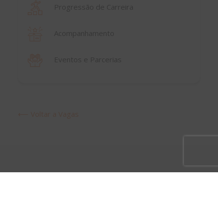
Progressão de Carreira
Acompanhamento
Eventos e Parcerias
⟵ Voltar a Vagas
Vagas mais recentes em
IT
Infrastructure