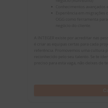
negócio (Run/Build)
Conhecimentos avançados e
Experiência em migrações d
OGG como ferramenta para 
negócio do cliente.
A INTEGER existe por acreditar nas pess
é criar as equipas certas para cada pr
referência. Promovemos uma cultura par
reconhecido pelo seu talento. Se te iden
preciso para esta vaga, não deixes de t
C