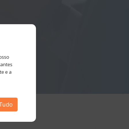
osso
tantes
e e a
 Tudo