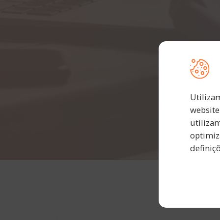
Utiliza
website
utiliza
optimiz
definiç