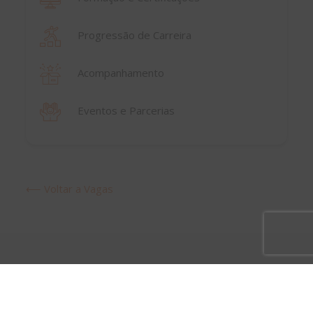
Progressão de Carreira
Acompanhamento
Eventos e Parcerias
⟵ Voltar a Vagas
Vagas mais recentes em
Data &
Analytics