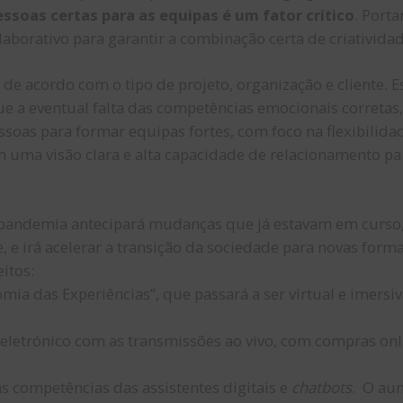
essoas certas para as equipas é um fator crítico
. Port
olaborativo para garantir a combinação certa de criativida
e acordo com o tipo de projeto, organização e cliente. E
e a eventual falta das competências emocionais corretas
ssoas para formar equipas fortes, com foco na flexibilida
 uma visão clara e alta capacidade de relacionamento pa
pandemia antecipará mudanças que já estavam em curso,
, e irá acelerar a transição da sociedade para novas form
itos:
mia das Experiências”, que passará a ser virtual e imersiv
eletrónico com as transmissões ao vivo, com compras onl
competências das assistentes digitais e
chatbots
. O au