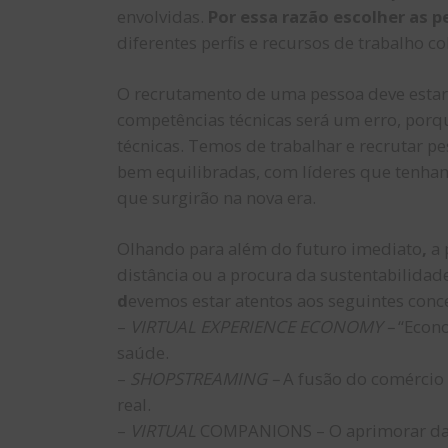
envolvidas.
Por essa razão escolher as p
diferentes perfis e recursos de trabalho c
O recrutamento de uma pessoa deve estar d
competências técnicas será um erro, porqu
técnicas. Temos de trabalhar e recrutar pe
bem equilibradas, com líderes que tenham
que surgirão na nova era.
Olhando para além do futuro imediato
,
a 
distância ou a procura da sustentabilidade
d
evemos estar atentos aos seguintes conce
–
VIRTUAL EXPERIENCE ECONOMY –
“Econo
saúde.
–
SHOPSTREAMING –
A fusão do comércio 
real.
–
VIRTUAL
COMPANIONS – O aprimorar das 