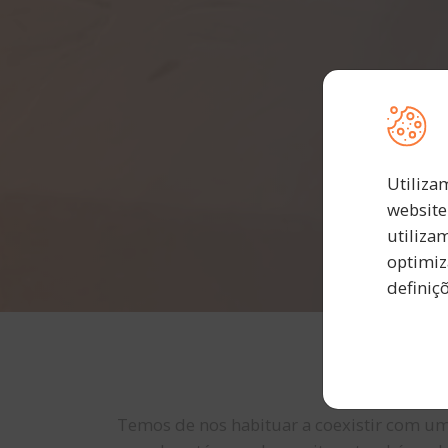
Utiliza
website
utiliza
optimiz
definiç
Temos de nos habituar a coexistir com um