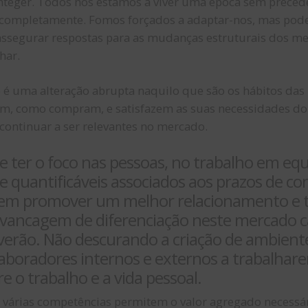
teger. Todos nós estamos a viver uma época sem preced
mpletamente. Fomos forçados a adaptar-nos, mas podem
assegurar respostas para as mudanças estruturais dos m
har.
é uma alteração abrupta naquilo que são os hábitos das
m, como compram, e satisfazem as suas necessidades do 
 continuar a ser relevantes no mercado.
e ter o foco nas pessoas, no trabalho em equi
 e quantificáveis associados aos prazos de c
e em promover um melhor relacionamento e 
ancagem de diferenciação neste mercado cad
rão. Não descurando a criação de ambientes 
laboradores internos e externos a trabalha
e o trabalho e a vida pessoal.
 várias competências permitem o valor agregado necessár