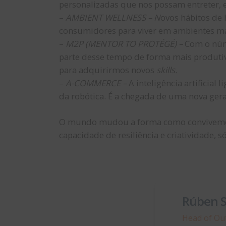
personalizadas que nos possam entreter, e
–
AMBIENT WELLNESS – N
ovos hábitos de 
consumidores para viver em ambientes ma
–
M2P (MENTOR TO PROTÉGÉ) –
Com o núm
parte desse tempo de forma mais produtiv
para adquirirmos novos
skills.
–
A-COMMERCE –
A inteligência artificial
da robótica. É a chegada de uma nova ger
O mundo mudou a forma como convivemos,
capacidade de resiliência e criatividade,
Rúben S
Head of Ou