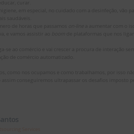
ducar, curar.
higiene, em especial, no cuidado com a desinfeção, vão p
is saudáveis.
ero de horas que passamos
on-line
a aumentar com o iso
a, e vamos assistir ao
boom
de plataformas que nos ligam
 liga-se ao comércio e vai crescer a procura de interação 
ação de comércio automatizado.
 como nos ocupamos e como trabalhamos, por isso não 
 só assim conseguiremos ultrapassar os desafios imposto p
antos
tsourcing Services