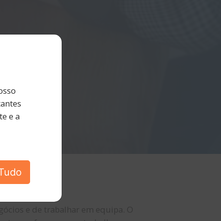
osso
tantes
e e a
 Tudo
gócios e de trabalhar em equipa. O