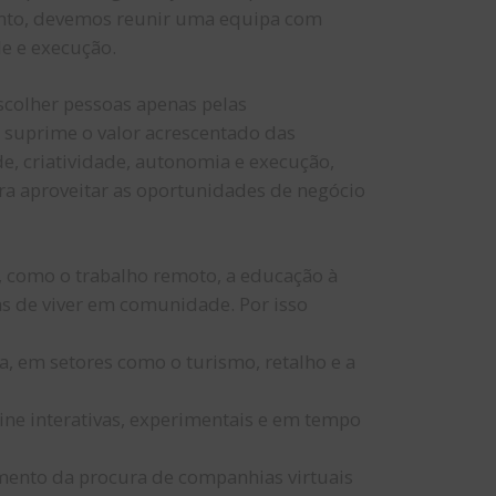
anto, devemos reunir uma equipa com
de e execução.
scolher pessoas apenas pelas
, suprime o valor acrescentado das
de, criatividade, autonomia e execução,
ra aproveitar as oportunidades de negócio
 como o trabalho remoto, a educação à
as de viver em comunidade. ​Por isso
a, em setores como o turismo, retalho e a
ine interativas, experimentais e em tempo
mento da procura de companhias virtuais