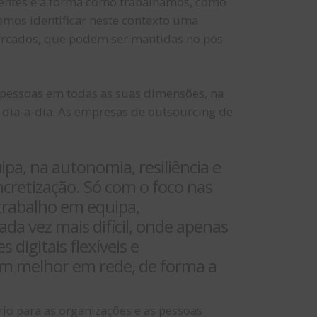
entes e a forma como trabalhamos, como
os identificar neste contexto uma
ercados, que podem ser mantidas no pós
 pessoas em todas as suas dimensões, na
dia-a-dia. As empresas de outsourcing de
pa, na autonomia, resiliência e
oncretização. Só com o foco nas
trabalho em equipa,
a vez mais difícil, onde apenas
digitais flexíveis e
rem melhor em rede, de forma a
io para as organizações e as pessoas